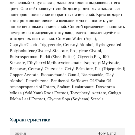
жизненный тонус эпидермального слоя и выравнивает его
цвет. Оно нейтрализует свободные радикалы и замедляет
повторное появление возрастных изменений. Крем подарит
коже роскошное сияние и шелковистую гладкость уже
после нескольких применений. Способ применения: наносить
вечером на очищенную кожу лица, слегка помассируйте и
дождитесь впитывания. Состав: Water (Aqua),
Caprylic/Capric Triglyceride, Cetearyl Alcohol, Hydrogenated
Polyisobutene,Glyceryl Stearate, Propylene Glycol,
Butyrospermum Parkii (Shea Butter), Glycerin,Peg-100
Stearate, Ethylhexyl Methoxycinnamate, Isopropyl Myristate,
Beeswax, Cetearyl Glucoside, Cetyl Palmitate, Bis (Tripeptide-1)
Copper Acetate, Biosaccharide Gum-1, Niacinamide, Oleyl
Alcohol, Dimethicone, Panthenol, Safflower Oil/Palm Oil
Aminopropanediol Esters, Sodium Hyaluronate, Dioscorea
Villosa (Wild Yam) Root Extract, Tocopheryl Acetate, Ginkgo
Biloba Leaf Extract, Glycine Soja (Soybean) Sterols.
Характеристики
Бренд
Holy Land