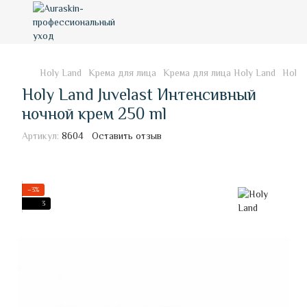
Holy Land
Крема для лица
Крема для лица Holy Land
Holy 
Holy Land Juvelast Интенсивный
ночной крем 250 ml
Артикул:
8604
Оставить отзыв
−3%
3