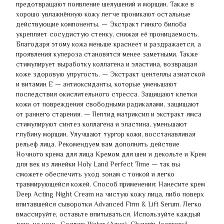
предотвращают появление шелушений и морщин. Также в
хорошо увлажнённую кожу легче проникают остальные
действующие компоненты. — Экстракт гинкго билоба
укрепляет сосудистую стенку, снижая её проницаемость.
Благодаря этому кожа меньше краснеет и раздражается, а
проявления купероза становятся менее заметными. Также
стимулирует выработку коллагена и эластина, возвращая
коже здоровую упругость. — Экстракт центеллы азиатской
и витамин E — антиоксиданты, которые уменьшают
последствия окислительного стресса. Защищают клетки
кожи от повреждения свободными радикалами, защищают
от раннего старения. — Пептид матриксил и экстракт ямса
стимулируют синтез коллагена и эластина, уменьшают
глубину морщин. Улучшают тургор кожи, восстанавливая
рельеф лица. Рекомендуем вам дополнять действие
Ночного крема для лица Кремом для шеи и декольте и Крем
для век из линейки Holy Land Perfect Time — так вы
сможете обеспечить уход зонам с тонкой и легко
травмирующейся кожей. Способ применения: Нанесите крем
Deep Acting Night Cream на чистую кожу лица, либо поверх
впитавшейся сыворотки Advanced Firm & Lift Serum. Легко
вмассируйте, оставьте впитываться. Используйте каждый