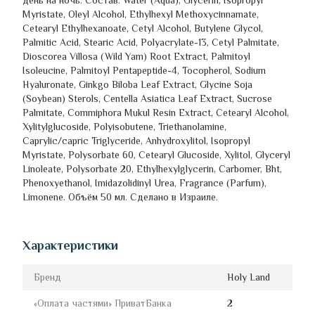
день на ночь. Состав: Water (Aqua), Glycerin, Isopropyl
Myristate, Oleyl Alcohol, Ethylhexyl Methoxycinnamate,
Cetearyl Ethylhexanoate, Cetyl Alcohol, Butylene Glycol,
Palmitic Acid, Stearic Acid, Polyacrylate-13, Cetyl Palmitate,
Dioscorea Villosa (Wild Yam) Root Extract, Palmitoyl
Isoleucine, Palmitoyl Pentapeptide-4, Tocopherol, Sodium
Hyaluronate, Ginkgo Biloba Leaf Extract, Glycine Soja
(Soybean) Sterols, Centella Asiatica Leaf Extract, Sucrose
Palmitate, Commiphora Mukul Resin Extract, Cetearyl Alcohol,
Xylitylglucoside, Polyisobutene, Triethanolamine,
Caprylic/capric Triglyceride, Anhydroxylitol, Isopropyl
Myristate, Polysorbate 60, Cetearyl Glucoside, Xylitol, Glyceryl
Linoleate, Polysorbate 20, Ethylhexylglycerin, Carbomer, Bht,
Phenoxyethanol, Imidazolidinyl Urea, Fragrance (Parfum),
Limonene. Объём 50 мл. Сделано в Израиле.
Характеристики
Бренд
Holy Land
«Оплата частями» ПриватБанка
2