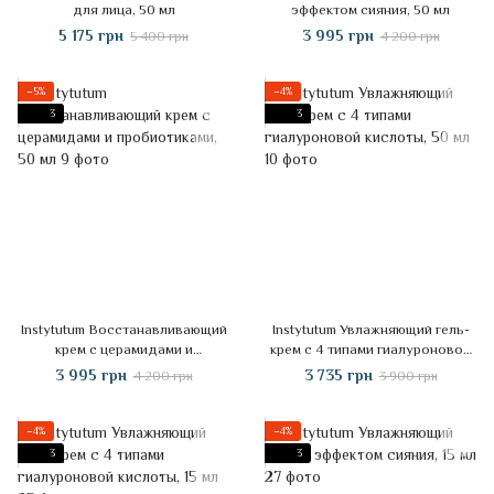
для лица, 50 мл
эффектом сияния, 50 мл
5 175 грн
3 995 грн
5 400 грн
4 200 грн
−5%
−4%
3
3
Instytutum Восстанавливающий
Instytutum Увлажняющий гель-
крем с церамидами и
крем с 4 типами гиалуроновой
пробиотиками, 50 мл
кислоты, 50 мл
3 995 грн
3 735 грн
4 200 грн
3 900 грн
−4%
−4%
3
3