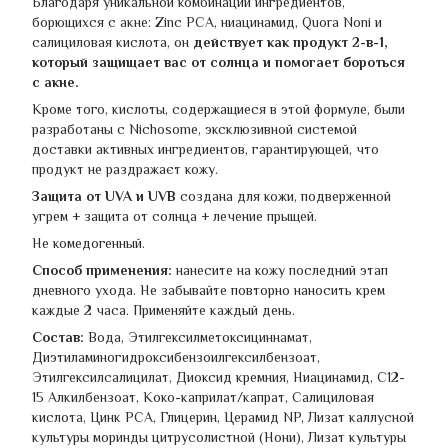
Благодаря уникальной комбинации ингредиентов,
борющихся с акне: Zinc PCA, ниацинамид, Quora Noni и
салициловая кислота, он
действует как продукт 2-в-1,
который защищает вас от солнца и помогает бороться
с акне.
Кроме того, кислоты, содержащиеся в этой формуле, были
разработаны с Nichosome, эксклюзивной системой
доставки активных ингредиентов, гарантирующей, что
продукт не раздражаєт кожу.
Защита от UVA и UVB
создана для кожи, подверженной
угрем + защита от солнца + лечение прыщей.
Не комедогенный.
Способ применения:
нанесите на кожу последний этап
дневного ухода. Не забывайте повторно наносить крем
каждые 2 часа. Применяйте каждый день.
Состав:
Вода, Этилгексилметоксициннамат,
Диэтиламиногидроксибензоилгексилбензоат,
Этилгексилсалицилат, Диоксид кремния, Ниацинамид, С12-
15 Алкилбензоат, Коко-каприлат/капрат, Салициловая
кислота, Цинк PCA, Глицерин, Церамид NP, Лизат каллусной
культуры моринды цитрусолистной (Нони), Лизат культуры