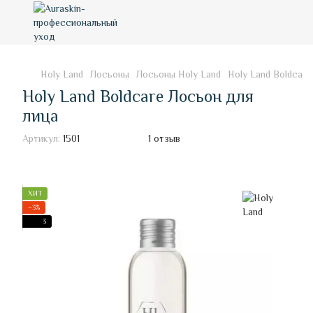
Holy Land
Лосьоны
Лосьоны Holy Land
Holy Land Boldcare
Holy Land Boldcare Лосьон для
лица
Артикул:
1501
1 отзыв
ХИТ
−3%
3