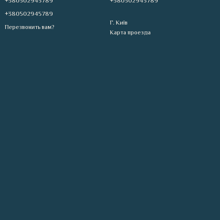
+380502945789
+380502945789
+380502945789
Г. Київ
Перезвонить вам?
Карта проезда