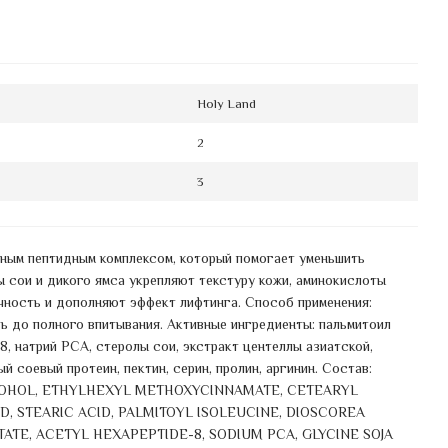
Holy Land
2
3
ным пептидным комплексом, который помогает уменьшить
ы сои и дикого ямса укрепляют текстуру кожи, аминокислоты
ность и дополняют эффект лифтинга. Способ применения:
ть до полного впитывания. Активные ингредиенты: пальмитоил
8, натрий PCA, стеролы сои, экстракт центеллы азиатской,
 соевый протеин, пектин, серин, пролин, аргинин. Состав:
LCOHOL, ETHYLHEXYL METHOXYCINNAMATE, CETEARYL
, STEARIC ACID, PALMITOYL ISOLEUCINE, DIOSCOREA
TATE, ACETYL HEXAPEPTIDE-8, SODIUM PCA, GLYCINE SOJA