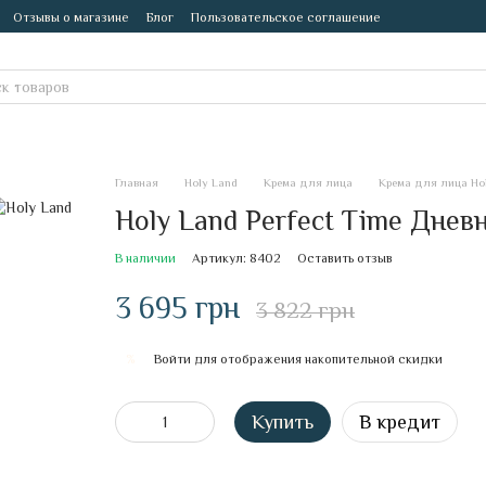
Отзывы о магазине
Блог
Пользовательское соглашение
Главная
Holy Land
Крема для лица
Крема для лица Ho
Holy Land Perfect Time Днев
В наличии
Артикул: 8402
Оставить отзыв
3 695 грн
3 822 грн
Войти
для отображения накопительной скидки
%
Купить
В кредит