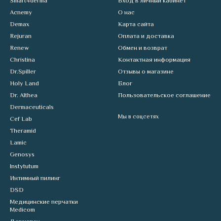
Smart4derma
Вход в личный кабинет
Acnemy
О нас
Demax
Карта сайта
Rejuran
Оплата и доставка
Renew
Обмен и возврат
Christina
Контактная информация
Dr.Spiller
Отзывы о магазине
Holy Land
Блог
Dr. Althea
Пользовательское соглашение
Dermaceuticals
Мы в соцсетях
Cef Lab
Theramid
Lamic
Genosys
Instytutum
Интимный пилинг
DSD
Медицинские перчатки
Medicom