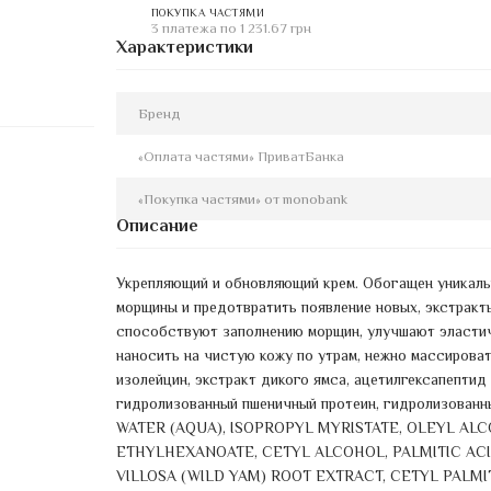
ПОКУПКА ЧАСТЯМИ
3 платежа по 1 231.67 грн
Характеристики
Бренд
«Оплата частями» ПриватБанка
«Покупка частями» от monobank
Описание
Укрепляющий и обновляющий крем. Обогащен уникаль
морщины и предотвратить появление новых, экстракт
способствуют заполнению морщин, улучшают эластич
наносить на чистую кожу по утрам, нежно массирова
изолейцин, экстракт дикого ямса, ацетилгексапептид 
гидролизованный пшеничный протеин, гидролизованный
WATER (AQUA), ISOPROPYL MYRISTATE, OLEYL A
ETHYLHEXANOATE, CETYL ALCOHOL, PALMITIC ACID
VILLOSA (WILD YAM) ROOT EXTRACT, CETYL PALMI