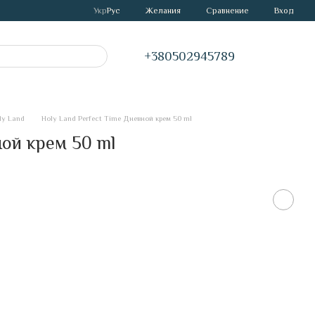
Сравнение
Укр
Рус
Желания
Вход
+380502945789
ly Land
Holy Land Perfect Time Дневной крем 50 ml
ной крем 50 ml