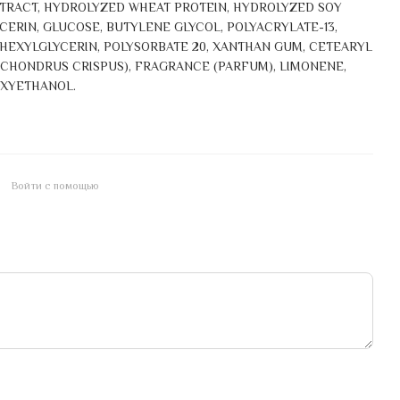
EXTRACT, HYDROLYZED WHEAT PROTEIN, HYDROLYZED SOY
LYCERIN, GLUCOSE, BUTYLENE GLYCOL, POLYACRYLATE-13,
LHEXYLGLYCERIN, POLYSORBATE 20, XANTHAN GUM, CETEARYL
(CHONDRUS CRISPUS), FRAGRANCE (PARFUM), LIMONENE,
OXYETHANOL.
Войти с помощью