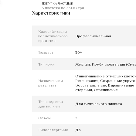
ПОКУПКА ЧАСТЯМИ
3 платежа по 331.67 грн
Характеристики
Классификация
косметического
Профессиональная
средства
Возраст
30+
Тип кожи
Жирная, Комбинированная (Смеш
Отшелушивание отмерших клеток
Назначение и
Регенерация, Сохранение упругос
результат
Восстановление, Выравнивание т
старения, Отбеливание
Тип средства
Для химического пилинга
для пилинга
Объем
3
Гипоаллергенно
Да