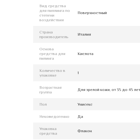
Вид средства
для пиллинга по
Поверхностный
степени
воздействия
Страна
Италия
производитель
Основа
средства для
Кислота
пилинга
Количество в
1
упаковке
Возрастная
Для зрелой кожи, от 35 до 45 ле
группа
Пол
Унисекс
Некомедогенно
Да
Упаковка
Флакон
средства