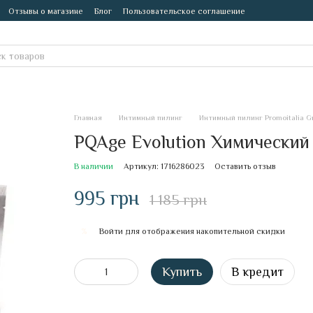
Отзывы о магазине
Блог
Пользовательское соглашение
Главная
Интимный пилинг
Интимный пилинг Promoitalia G
PQAge Evolution Химический 
В наличии
Артикул: 1716286023
Оставить отзыв
995 грн
1 185 грн
Войти
для отображения накопительной скидки
%
Купить
В кредит