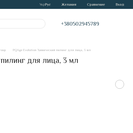
Сравнение
Укр
Рус
Желания
Вход
+380502945789
roup
PQAge Evolution Химический пилинг для лица, 3 мл
пилинг для лица, 3 мл