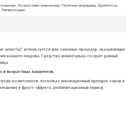
лушение, Возрастные изменения, Глубокие морщины, Дряблость,
 Пигментация
линг невесты", используется для салонных процедур, оказывающих
ния кожного покрова. Средство моментально создает ровный
лица.
 и возрастных пациентов.
среди косметологов, поскольку инновационный препарат хорош в
шелушения и фрост-эффекта, реабилитационный период