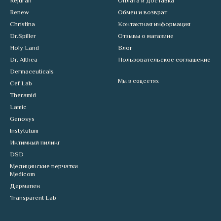
Rejuran
Оплата и доставка
Renew
Обмен и возврат
Christina
Контактная информация
Dr.Spiller
Отзывы о магазине
Holy Land
Блог
Dr. Althea
Пользовательское соглашение
Dermaceuticals
Мы в соцсетях
Cef Lab
Theramid
Lamic
Genosys
Instytutum
Интимный пилинг
DSD
Медицинские перчатки
Medicom
Дермапен
Transparent Lab