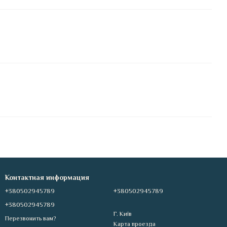
Контактная информация
+380502945789
+380502945789
+380502945789
Г. Київ
Перезвонить вам?
Карта проезда