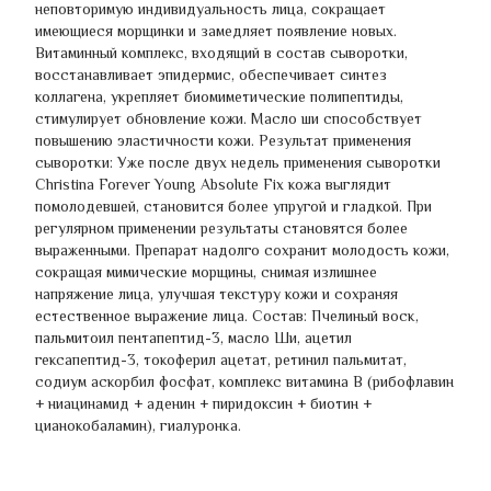
неповторимую индивидуальность лица, сокращает
имеющиеся морщинки и замедляет появление новых.
Витаминный комплекс, входящий в состав сыворотки,
восстанавливает эпидермис, обеспечивает синтез
коллагена, укрепляет биомиметические полипептиды,
стимулирует обновление кожи. Масло ши способствует
повышению эластичности кожи. Результат применения
сыворотки: Уже после двух недель применения сыворотки
Christina Forever Young Absolute Fix кожа выглядит
помолодевшей, становится более упругой и гладкой. При
регулярном применении результаты становятся более
выраженными. Препарат надолго сохранит молодость кожи,
сокращая мимические морщины, снимая излишнее
напряжение лица, улучшая текстуру кожи и сохраняя
естественное выражение лица. Состав: Пчелиный воск,
пальмитоил пентапептид-3, масло Ши, ацетил
гексапептид-3, токоферил ацетат, ретинил пальмитат,
содиум аскорбил фосфат, комплекс витамина В (рибофлавин
+ ниацинамид + аденин + пиридоксин + биотин +
цианокобаламин), гиалуронка.