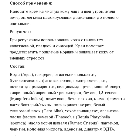
Способ применения:
Наносите крем на чистую кожу лица и шеи утром и/или
вечером легкими массирующими движениями до полного
впитывания.
Результат:
При регулярном использовании кожа становится
увлажненной, гладкой и сияющей. Крем помогает
предотвратить появление морщин и защищает кожу от
внешних стрессов.
Состав:
Вода (Aqua), глицерин, этилгексилпальмитат,
бутиленгликоль, фитосфингозин, глицерилстеарат,
октилдодецилмиристат, ниацинамид, цетеариловый спирт,
каприловый/каприновый триглицерид, бетаин, 1,2-гексан.
(Mangifera Indica), диметикон, бета-глюкан, масло фермента
лактобактерий/тыквы, полиакрилат натрия, белый
сливочный воск (Cera Alba), токоферилацетат, аллантоин,
масло фасоли лучевой (Phaseolus (Betula Platyphylla
Japonica), масло корня щавеля (Rumex Crispus), пантенол,
лецитин, молочная кислота, аденозин, динатрия ЭДТА.