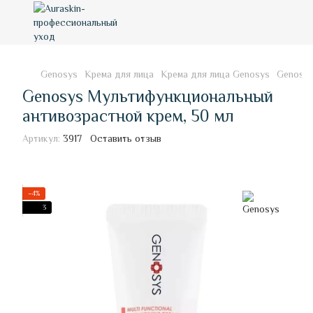
Genosys
Крема для лица
Крема для лица Genosys
Genosys
Genosys Мультифункциональный
антивозрастной крем, 50 мл
Артикул:
3917
Оставить отзыв
−4%
3