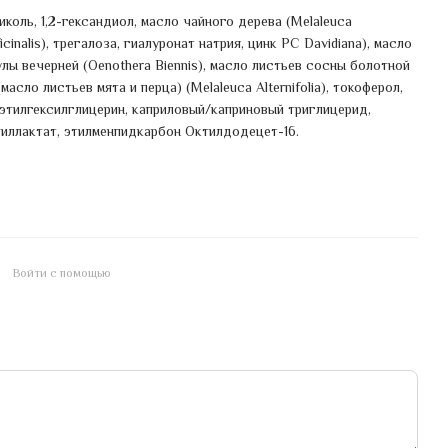
иколь, 1,2-гександиол, масло чайного дерева (Melaleuca
icinalis), трегалоза, гиалуронат натрия, цинк PC Davidiana), масло
мулы вечерней (Oenothera Biennis), масло листьев сосны болотной
(масло листьев мята и перца) (Melaleuca Alternifolia), токоферол,
 этилгексилглицерин, каприловый/каприновый триглицерид,
тиллактат, этилменпидкарбон Октилдодецет-16.
Войти с помощью