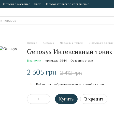
Отзывы о магазине
Блог
Пользовательское соглашение
Главная
Genosys
Лосьоны и тоники
Лосьоны и тоники 
Genosys Интенсивный тоник 
В наличии
Артикул: 12944
Оставить отзыв
2 305 грн
2 412 грн
Войти
для отображения накопительной скидки
%
Купить
В кредит