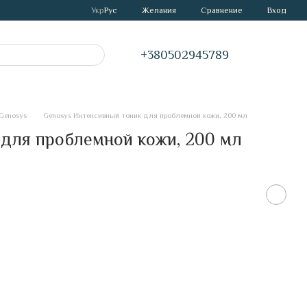
Сравнение
Укр
Рус
Желания
Вход
+380502945789
Genosys
Genosys Интенсивный тоник для проблемной кожи, 200 мл
для проблемной кожи, 200 мл