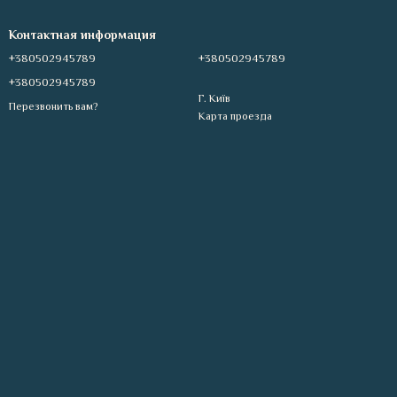
Контактная информация
+380502945789
+380502945789
+380502945789
Г. Київ
Перезвонить вам?
Карта проезда