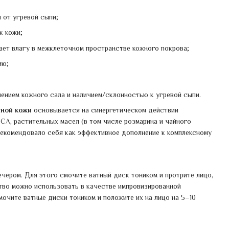
 от угревой сыпи;
к кожи;
ает влагу в межклеточном пространстве кожного покрова;
ию;
ением кожного сала и наличием/склонностью к угревой сыпи.
мной кожи
основывается на синергетическом действии
PCA, растительных масел (в том числе розмарина и чайного
рекомендовало себя как эффективное дополнение к комплексному
чером. Для этого смочите ватный диск тоником и протрите лицо,
ство можно использовать в качестве импровизированной
очите ватные диски тоником и положите их на лицо на 5–10