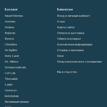
Каталог
Клиентам
Smart4derma
Вход в личный кабинет
Acnemy
О нас
Demax
Карта сайта
Rejuran
Оплата и доставка
Renew
Обмен и возврат
Christina
Контактная информация
Dr.Spiller
Отзывы о магазине
Holy Land
Блог
Dr. Althea
Пользовательское соглашение
Dermaceuticals
Мы в соцсетях
Cef Lab
Theramid
Lamic
Genosys
Instytutum
Интимный пилинг