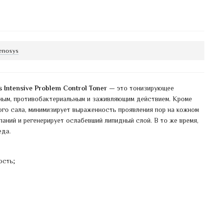
enosys
Intensive Problem Control Toner
— это тонизирующее
ным, противобактериальным и заживляющим действием. Кроме
ого сала, минимизирует выраженность проявления пор на кожном
аний и регенерирует ослабевший липидный слой. В то же время,
еда.
ость;