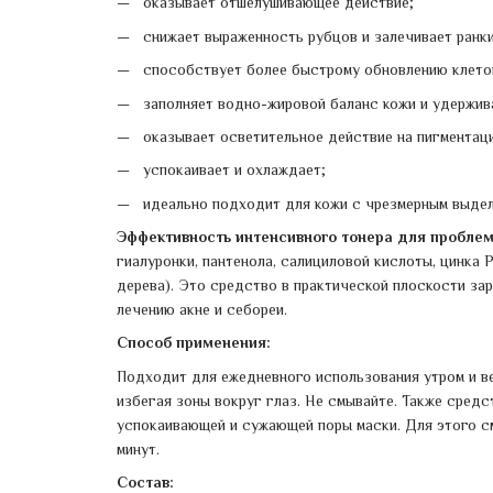
оказывает отшелушивающее действие;
снижает выраженность рубцов и залечивает ранки
способствует более быстрому обновлению клето
заполняет водно-жировой баланс кожи и удержив
оказывает осветительное действие на пигментац
успокаивает и охлаждает;
идеально подходит для кожи с чрезмерным выдел
Эффективность интенсивного тонера для пробле
гиалуронки, пантенола, салициловой кислоты, цинка 
дерева). Это средство в практической плоскости за
лечению акне и себореи.
Способ применения:
Подходит для ежедневного использования утром и ве
избегая зоны вокруг глаз. Не смывайте. Также сред
успокаивающей и сужающей поры маски. Для этого см
минут.
Состав: