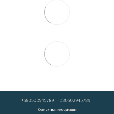
+380502945789
+380502945789
Контактная информация