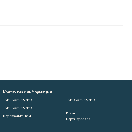
Контактная информация
+380502945789
+380502945789
+380502945789
Г. Київ
Перезвонить вам?
Карта проезда