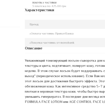
ПОКУПКА ЧАСТЯМИ
3 платежа по 425.00 грн
Характеристики
Бренд
«Оплата частями» ПриватБанка
«Покупка частями» от monobank
Описание
Увлажняющий тонизирующий лосьон-сыворотка для к
текстуры и цвета, подтягивает, полирует кожу, готов
неделю. В этом случае лосьон будет поддерживать св
выход" (периодическое использование). Если Вам не
этот лосьон для достижения быстрого эффекта. Этот
обезвоженная кожа. Как интенсивное средство 5–7 дн
плотная и неровная текстура кожи, чтобы быстро выр
уменьшить гиперкератоз. В последние дни месяца и
FORMULA FACE LOTION или AGE CONTROL FACE LOTI