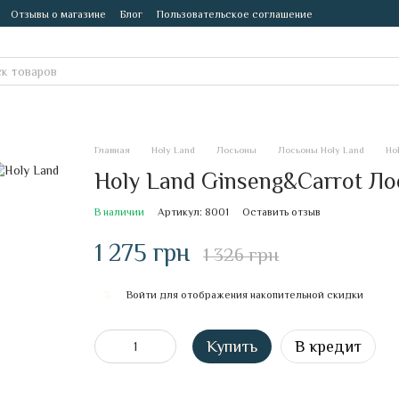
Отзывы о магазине
Блог
Пользовательское соглашение
Главная
Holy Land
Лосьоны
Лосьоны Holy Land
Ho
Holy Land Ginseng&Carrot Ло
В наличии
Артикул: 8001
Оставить отзыв
1 275 грн
1 326 грн
Войти
для отображения накопительной скидки
%
Купить
В кредит