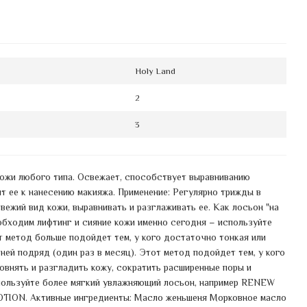
Holy Land
2
3
ожи любого типа. Освежает, способствует выравниванию
ит ее к нанесению макияжа. Применение: Регулярно трижды в
ежий вид кожи, выравнивать и разглаживать ее. Как лосьон "на
обходим лифтинг и сияние кожи именно сегодня – используйте
 метод больше подойдет тем, у кого достаточно тонкая или
ей подряд (один раз в месяц). Этот метод подойдет тем, у кого
овнять и разгладить кожу, сократить расширенные поры и
спользуйте более мягкий увлажняющий лосьон, например RENEW
ON. Активные ингредиенты: Масло женьшеня Морковное масло