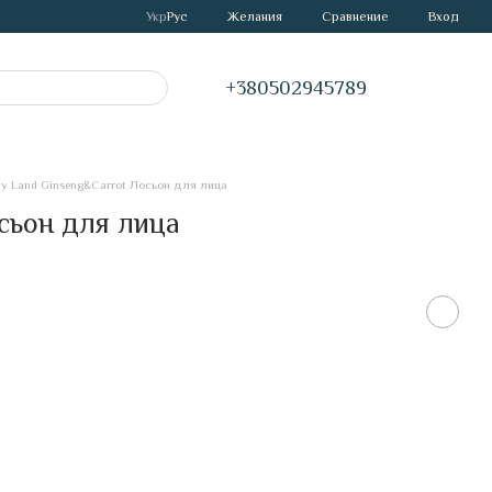
Сравнение
Укр
Рус
Желания
Вход
+380502945789
ly Land Ginseng&Carrot Лосьон для лица
сьон для лица