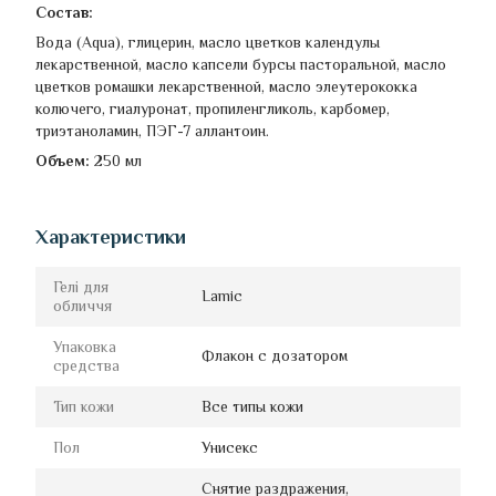
Состав:
Вода (Aqua), глицерин, масло цветков календулы
лекарственной, масло капсели бурсы пасторальной, масло
цветков ромашки лекарственной, масло элеутерококка
колючего, гиалуронат, пропиленгликоль, карбомер,
триэтаноламин, ПЭГ-7 аллантоин.
Объем:
250 мл
Характеристики
Гелі для
Lamic
обличчя
Упаковка
Флакон с дозатором
средства
Тип кожи
Все типы кожи
Пол
Унисекс
Снятие раздражения,