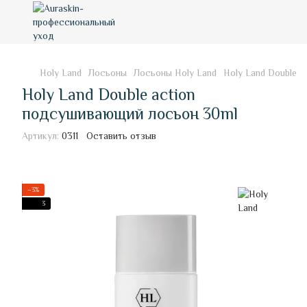
Holy Land
Лосьоны
Лосьоны Holy Land
Holy Land Double 
Holy Land Double action
подсушивающий лосьон 30ml
Артикул:
0311
Оставить отзыв
−3%
3